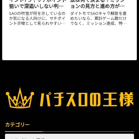
ョンの見方と進め方がつ
狙いで深追いしない判断
かめる！
軸
ダイトモでSAOキャラ解放を進
SAOの吹雪が何を示しているの
めたいなら、累計ゲーム数だけ
か気になる人向けに、サチポイ
でなく、ミッション達成、特定
ント示唆として見られやすい理
キャラ使用時の条件、SAOや
由、発生タイミングごとの考え
2026年03月29日
2026年03月29日
ALO関連の到達要素を分けて考
方、追うべき場面とやめどきの
えるのが近道です。解放されな
判断軸を整理しました。吹雪だ
い原因や効率的な進め方、つま
けで深追いしないための見方
ずきやすいポイントを整理し
を、実戦で使いやすい形でまと
て、無駄打ちを減らしながら狙
めています。
ったキャラを回収しやすくする
流れをまとめています。
カテゴリー