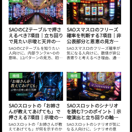
た。通常時・CZ後・ボーナス
めの基準、外しやすい場面、や
後・AT後で何を見るべきかを分
めどきまで整理しておくと立ち
けて把握したいときに役立ちま
回りが安定しやすくなります。
す。
SAOのCZテーブルで押さ
SAOスマスロのフリーズ
えるべき7項目｜立ち回り
確率を判断する7項目｜非
で見たい示唆と天井の考
公表部分と恩恵の見方が
え方
わかる！
SAOのCZテーブルを知りたい
SAOスマスロのフリーズ確率が
人向けに、内部ランクA〜Dの
気になる人向けに、数値が非公
意味、12パターンの見方、初回
表寄りと考えるべき理由、通常
CZの重要性、6スルー到達時の
時の一部で起こる重い契機とし
2026年03月29日
2026年03月29日
考え方、AT終了後ボイスの示
ての見方、エピソードボーナス
唆、狙い目とやめどきまで整理
やビーターモードなどの恩恵、
機種
機種
しました。暗記よりも実戦での
勘違いしやすい前兆、実戦での
判断順に沿ってまとめているの
立ち回りの考え方まで整理しま
で、SAOのCZテーブルを立ち回
した。
りへ落とし込みたいときに役立
ちます。
SAOスロットのシナリオ
SAOスロットの「お姉さ
を読む7つのポイント｜示
んが教えてあげても」で
唆演出と立ち回りの軸が
押さえる7項目｜示唆の意
見える！
味と続行判断が見えてく
SAOスロットのシナリオが気に
SAOスロットの「お姉さんが教
る！
なる人向けに、シナリオの意
えてあげても」が何を示すのか