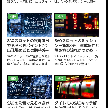
味、A〜Dの見方、ゲーム数表
知りたい人向けに、出現タイミ
示の色やAT終了時ボイスによる
ング、CZモードテーブル上位示
2026年03月29日
2026年03月29日
示唆、CZ失敗後の読み方、設
唆の意味、ほかの終了時ボイス
定差との関係、やめどきまでを
との強弱、ヤメ時と続行判断の
機種
機種
整理しました。AT継続率と混同
考え方を整理しました。強い示
しやすいポイントも含めて、実
唆ではあるものの最上位確定で
戦で判断に使いやすい形でまと
はないため、深追いしすぎない
めています。
立ち回りの軸まで分かります。
SAOスロットのミッショ
SAOスロットの吹雪演出
ン一覧8区分｜達成条件と
で見るべきポイント7つ｜
埋め方の流れがつかめ
出現場面ごとの期待感を
る！
整理
SAOスロットのミッション一覧
SAOスロットの吹雪演出が気に
を探している人向けに、全100
なる人向けに、示唆の見方、単
個の見方を8区分で整理し、ロ
発と連続の違い、前後の前兆や
グイン系、ヒロイン系、CZ
ステージ移行の読み方、深追い
2026年03月29日
2026年03月29日
系、エピソード系、LAB系、AT
を避ける立ち回りまで整理しま
系、ALO系、Swipe系の流れを
した。吹雪演出だけで期待しす
機種
機種
わかりやすく解説します。達成
ぎないための判断材料を、実戦
条件の読み方、残りやすい項
で使いやすい形でまとめていま
目、カスタム解放、効率よく埋
す。
めるコツまで把握したい人に役
立つ内容です。
ダイトモのSAOキャラ解
SAOの吹雪で見るべきポ
放は何で決まる？ミッシ
イント7つ｜サチポイント