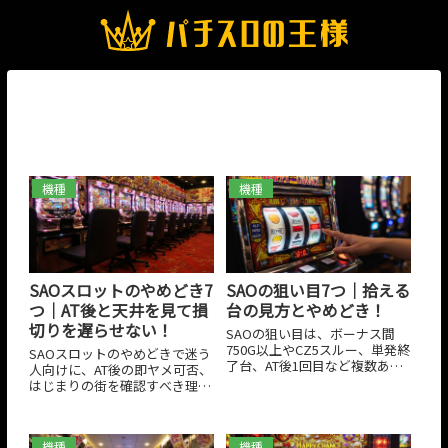
ソードアート・オンライン
機種
機種
SAOスロットのやめどき7
SAOの狙い目7つ｜拾える
つ｜AT後と天井を見て損
台の見方とやめどき！
切りを遅らせない！
SAOの狙い目は、ボーナス間
750G以上やCZ5スルー、単発終
SAOスロットのやめどきで迷う
了台、AT後1回目など複数あり
人向けに、AT後の即ヤメ可否、
ます。スマスロSAOはゲーム数
はじまりの街を確認すべき理
だけでなく、CZスルー回数や
由、CZスルー回数やCZ間
2026年03月29日
2026年03月29日
初戦敗北後の短縮も重なるた
400G、ボーナス間999Gを踏ま
め、条件を1つずつではなく重
えた見切りラインを整理しまし
ねて見るのが重要です。打ち始
機種
機種