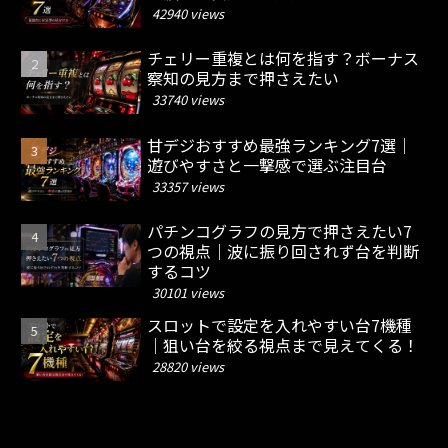
42940 views
チェリー重複とは何を指す？ボーナス
察知の見方まで押さえたい
33740 views
甘デジおすすめ最強ランキング7選｜
遊びやすさと一撃感で選ぶ注目台
33357 views
パチンコグラフの見方で押さえたい7
つの視点｜波に振り回されず台を判断
するコツ
30101 views
スロットで設定を入れやすい台7機種
｜狙い台を絞る視点まで見えてくる！
28820 views