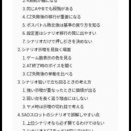
4系統が軸になる
同じAやBでも段階がある
CZ失敗後の移行が重要になる
ボスバトル敗北後は基準の戻り方を知る
設定差はシナリオ移行の質に出やすい
シナリオだけで押し引きを決めない
シナリオ示唆を見抜く場面
ゲーム数表示の色を見る
AT終了時のボイスを聞く
CZ失敗後の挙動を比べる
シナリオ狙いで立ち回るときの考え方
強い示唆が重なったときに価値が出る
弱い台を長く追う理由にはしない
ヤメ時は示唆の切れ目で考える
SAOスロットのシナリオで誤解しやすい点
上位シナリオなら必ず勝てるわけではない
シナリオとCZモードは同じではない