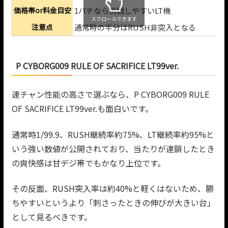
価格帯or料金目安
1パチなら挑戦しやすいLT機
スクロールできます
注意点
通常時の半分はRUSH非突入となる
P CYBORG009 RULE OF SACRIFICE LT99ver.
連チャン性能の高さで選ぶなら、P CYBORG009 RULE
OF SACRIFICE LT99ver.も面白いです。
通常時1/99.9、RUSH継続率約75%、LT継続率約95%と
いう強い数値が公開されており、当たりが連鎖したとき
の爽快感は甘デジ帯でもかなり上位です。
その反面、RUSH突入率は約40%と軽くはないため、勝
ちやすいというより「刺さったときの伸びが大きい台」
として見るべきです。