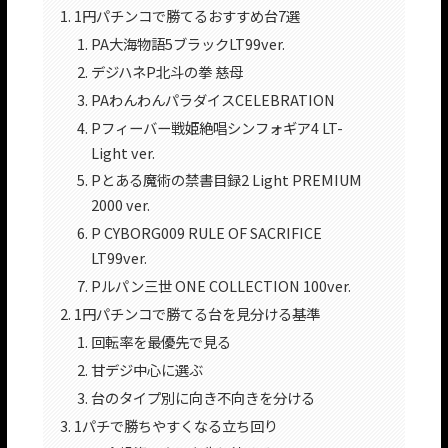
1円パチンコで勝てるおすすめ台7選
PA大海物語5ブラックLT99ver.
デジハネP北斗の拳 慈母
PAわんわんパラダイスCELEBRATION
Pフィーバー戦姫絶唱シンフォギア4 LT-
Light ver.
Pとある魔術の禁書目録2 Light PREMIUM
2000 ver.
P CYBORG009 RULE OF SACRIFICE
LT99ver.
Pルパン三世 ONE COLLECTION 100ver.
1円パチンコで勝てる台を見分ける基準
回転率を最優先で見る
甘デジ中心に選ぶ
台のタイプ別に向き不向きを分ける
1パチで勝ちやすくなる立ち回り