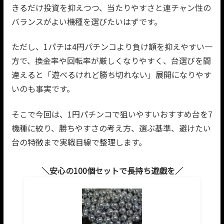
きるだけ投資を抑えつつ、当たりやすさと連チャン性の
バランスがよい機種を選びたいはずです。
ただし、1パチは4円パチンコより負け額を抑えやすい一
方で、換金率や回転率が厳しくなりやすく、台選びを間
違えると「遊べるけれど勝ち切れない」展開になりやす
いのも事実です。
そこで今回は、1円パチンコで狙いやすいおすすめ台を7
機種に絞り、勝ちやすさの考え方、選ぶ基準、避けたい
台の特徴まで実戦目線で整理します。
安心の100個セットで長持ち遊戯を