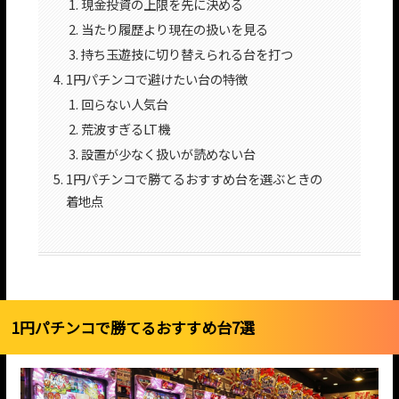
現金投資の上限を先に決める
当たり履歴より現在の扱いを見る
持ち玉遊技に切り替えられる台を打つ
1円パチンコで避けたい台の特徴
回らない人気台
荒波すぎるLT機
設置が少なく扱いが読めない台
1円パチンコで勝てるおすすめ台を選ぶときの
着地点
1円パチンコで勝てるおすすめ台7選