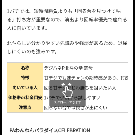
1パチでは、短時間勝負よりも「回る台を見つけて粘
る」打ち方が重要なので、演出より回転率優先で座れる
人に向いています。
北斗らしい分かりやすい先読みや強弱があるため、退屈
しにくいのも強みです。
名称
デジハネP北斗の拳 慈母
特徴
甘デジでも連チャンの期待感があり、打感が
向いている人
回る甘デジでじわ勝ちを狙いたい人
価格帯or料金目安
1パチで少額から試しやすい
スクロールできます
注意点
回らない台では良さが出にくい
PAわんわんパラダイスCELEBRATION