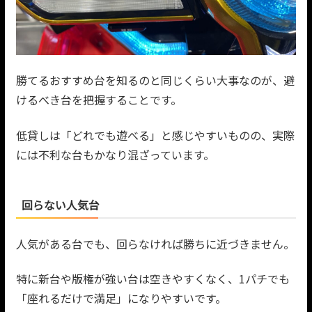
勝てるおすすめ台を知るのと同じくらい大事なのが、避
けるべき台を把握することです。
低貸しは「どれでも遊べる」と感じやすいものの、実際
には不利な台もかなり混ざっています。
回らない人気台
人気がある台でも、回らなければ勝ちに近づきません。
特に新台や版権が強い台は空きやすくなく、1パチでも
「座れるだけで満足」になりやすいです。