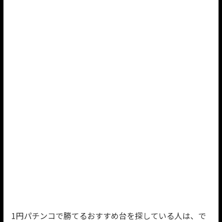
1円パチンコで勝てるおすすめ台を探している人は、で