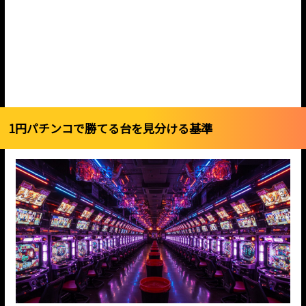
1円パチンコで勝てる台を見分ける基準