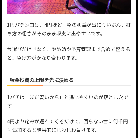
1円パチンコは、4円ほど一撃の利益が出にくいぶん、打
ち方の粗さがそのまま収支に出やすいです。
台選びだけでなく、やめ時や予算管理まで含めて整える
と、負け方がかなり変わります。
現金投資の上限を先に決める
1パチは「まだ安いから」と追いやすいのが落とし穴で
す。
4円より痛みが遅れてくるだけで、回らない台に何千円
も追加すると結果的にじわじわ負けます。