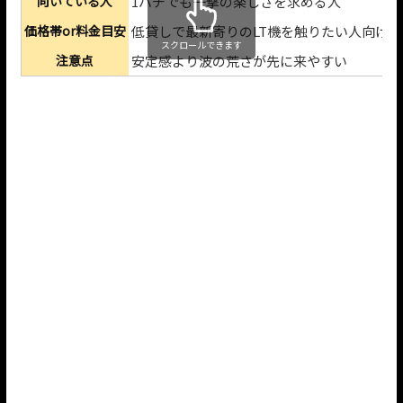
向いている人
1パチでも一撃の楽しさを求める人
価格帯or料金目安
低貸しで最新寄りのLT機を触りたい人向け
スクロールできます
注意点
安定感より波の荒さが先に来やすい