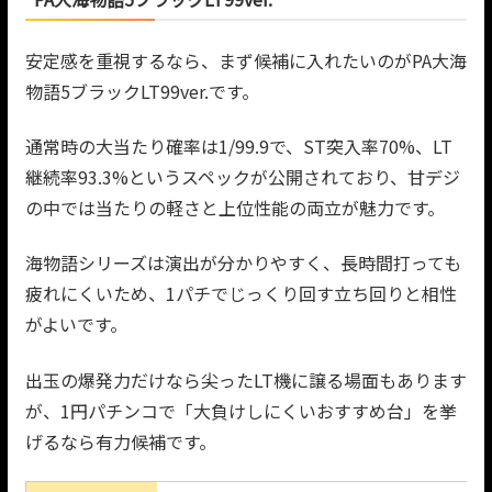
安定感を重視するなら、まず候補に入れたいのがPA大海
物語5ブラックLT99ver.です。
通常時の大当たり確率は1/99.9で、ST突入率70%、LT
継続率93.3%というスペックが公開されており、甘デジ
の中では当たりの軽さと上位性能の両立が魅力です。
海物語シリーズは演出が分かりやすく、長時間打っても
疲れにくいため、1パチでじっくり回す立ち回りと相性
がよいです。
出玉の爆発力だけなら尖ったLT機に譲る場面もあります
が、1円パチンコで「大負けしにくいおすすめ台」を挙
げるなら有力候補です。