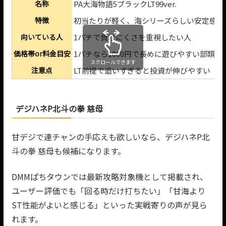
名称
PA大海物語5ブラックLT99ver.
特徴
初当たりが軽く、海シリーズらしい安定感が
向いている人
1パチで負けにくさを重視したい人
価格帯or料金目安
1パチなら1000円で長めに遊びやすい部類
スクロールできます
注意点
LT前提で追いすぎると投資が伸びやすい
デジハネP北斗の拳 慈母
甘デジで連チャンの手応えも欲しいなら、デジハネP北
斗の拳 慈母も候補になります。
DMMぱちタウンでは最新攻略対象機として掲載され、
ユーザー評価でも「回る時だけ打ちたい」「甘海より
ST性能がよいと感じる」といった実戦寄りの声が見ら
れます。