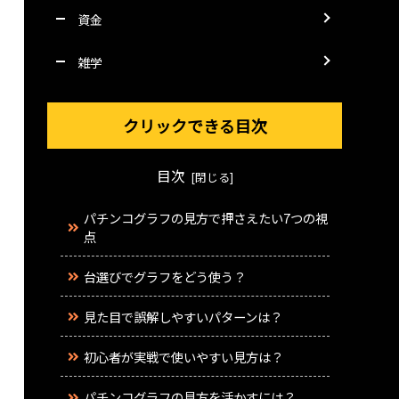
資金
雑学
クリックできる目次
目次
パチンコグラフの見方で押さえたい7つの視
点
台選びでグラフをどう使う？
見た目で誤解しやすいパターンは？
初心者が実戦で使いやすい見方は？
パチンコグラフの見方を活かすには？