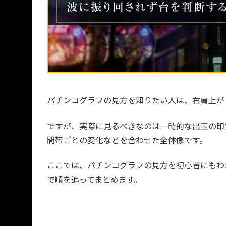
パチンコグラフの見方を知りたい人は、右肩上が
ですが、実際に見るべきなのは一時的な出玉の印
間帯ごとの変化などを合わせた全体像です。
ここでは、パチンコグラフの見方を初心者にもわ
で順を追ってまとめます。