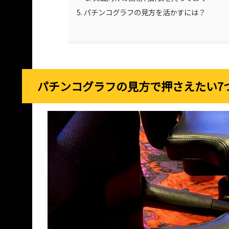
パチンコグラフの見方を活かすには？
パチンコグラフの見方で押さえたい7