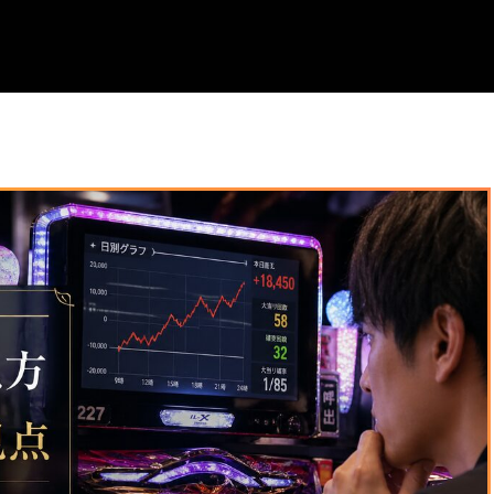
つの視点｜波に振り回されず台を判断するコツ