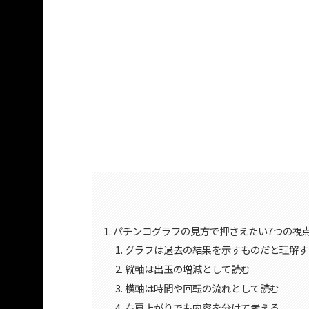
パチンコグラフの見方で押さえたい7つの視
グラフは過去の結果を示すものだと理解す
縦軸は出玉の増減として読む
横軸は時間や回転の流れとして読む
右肩上がりでも内容を分けて考える