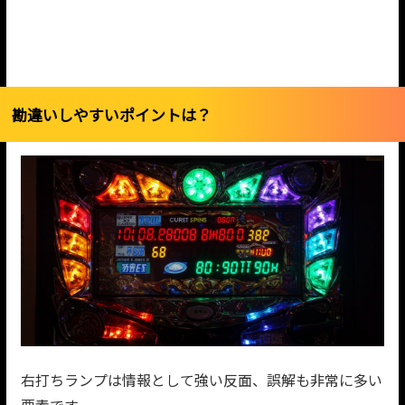
勘違いしやすいポイントは？
右打ちランプは情報として強い反面、誤解も非常に多い
要素です。