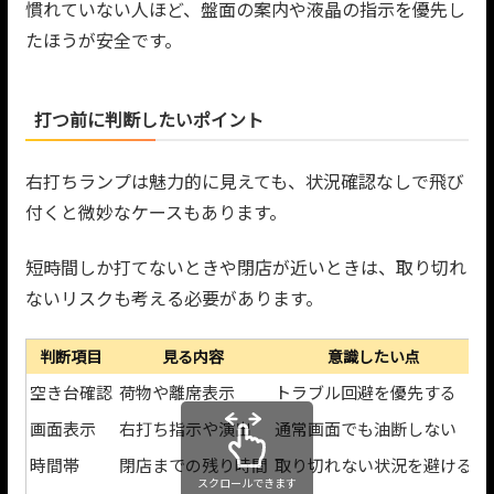
慣れていない人ほど、盤面の案内や液晶の指示を優先し
たほうが安全です。
打つ前に判断したいポイント
右打ちランプは魅力的に見えても、状況確認なしで飛び
付くと微妙なケースもあります。
短時間しか打てないときや閉店が近いときは、取り切れ
ないリスクも考える必要があります。
判断項目
見る内容
意識したい点
空き台確認
荷物や離席表示
トラブル回避を優先する
画面表示
右打ち指示や演出
通常画面でも油断しない
時間帯
閉店までの残り時間
取り切れない状況を避ける
スクロールできます