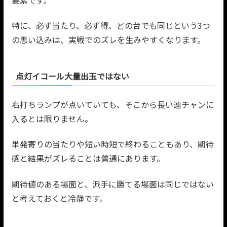
特に、必ず当たり、必ず得、どの台でも同じという3つ
の思い込みは、実戦でのズレを生みやすくなります。
点灯イコール大量出玉ではない
右打ちランプが点いていても、そこから長い連チャンに
入るとは限りません。
単発寄りの当たりや短い時短で終わることもあり、期待
感と結果がズレることは普通にあります。
期待値のある場面と、派手に勝てる場面は同じではない
と考えておくと冷静です。