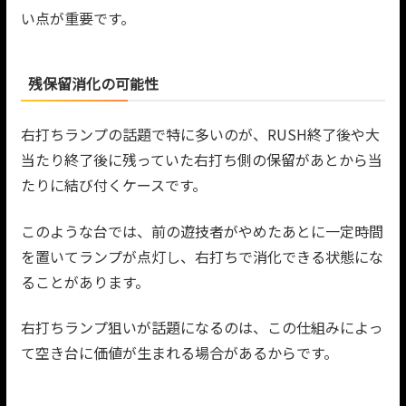
い点が重要です。
残保留消化の可能性
右打ちランプの話題で特に多いのが、RUSH終了後や大
当たり終了後に残っていた右打ち側の保留があとから当
たりに結び付くケースです。
このような台では、前の遊技者がやめたあとに一定時間
を置いてランプが点灯し、右打ちで消化できる状態にな
ることがあります。
右打ちランプ狙いが話題になるのは、この仕組みによっ
て空き台に価値が生まれる場合があるからです。