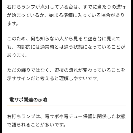
右打ちランプが点灯している台は、すでに当たりの進行
が始まっているか、始まる準備に入っている場合があり
ます。
このため、何も知らない人から見ると空き台に見えて
も、内部的には通常時とは違う状態になっていることが
あります。
ただの飾りではなく、遊技の流れが変わっていることを
示すサインだと考えると理解しやすいです。
電サポ関連の示唆
右打ちランプは、電サポや電チュー保留に関係した状態
で語られることが多いです。