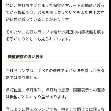
特に、右打ち中に貯まった保留や右ルートの抽選が残っ
ている機種では、通常画面に見えていてもまだ右側の抽
選結果が残っていることがあります。
そのため、右打ちランプは電サポ周辺の内部状態を察す
る手がかりとしても見られています。
機種依存の強い表示
右打ちランプは、すべての機種で同じ意味を持つ共通機
能ではありません。
点灯位置、点灯条件、点灯時の恩恵、画面表示との連動
は機種ごとにかなり差があります。
同じように見えるランプでも、中身まで同じとは限らな