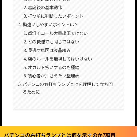
着席後の基本動作
打つ前に判断したいポイント
勘違いしやすいポイントは？
点灯イコール大量出玉ではない
どの機種でも同じではない
見逃す原因は液晶頼み
店のルールを無視してはいけない
オカルト扱いするのも極端
初心者が押さえたい整理表
パチンコの右打ちランプとはを理解して立ち回
るために
パチンコの右打ちランプとは何を示すのか7項目