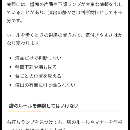
実際には、盤面の片隅や下部ランプが大事な情報を出し
ていることがあり、演出の静かさは判断材料として不十
分です。
ホールを歩くときの視線の置き方で、気付きやすさはか
なり変わります。
液晶だけで判断しない
盤面下部や端も見る
台ごとの位置を覚える
演出の有無に引っ張られない
店のルールを無視してはいけない
右打ちランプを見つけても、店のルールやマナーを無視