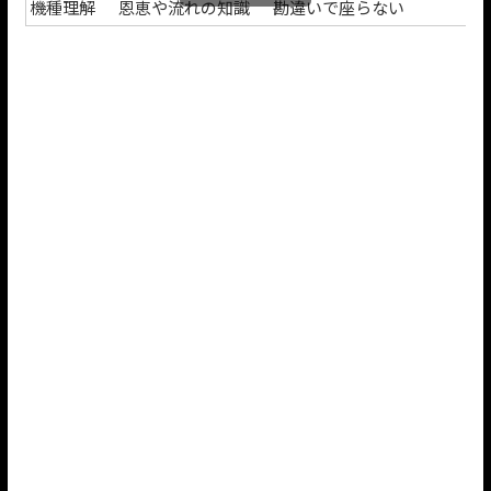
機種理解
恩恵や流れの知識
勘違いで座らない