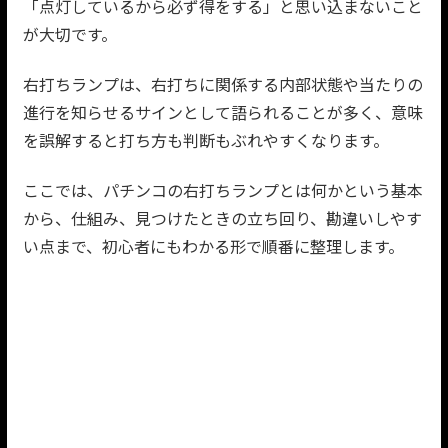
「点灯しているから必ず得をする」と思い込まないこと
が大切です。
右打ちランプは、右打ちに関係する内部状態や当たりの
進行を知らせるサインとして語られることが多く、意味
を誤解すると打ち方も判断もぶれやすくなります。
ここでは、パチンコの右打ちランプとは何かという基本
から、仕組み、見つけたときの立ち回り、勘違いしやす
い点まで、初心者にもわかる形で順番に整理します。