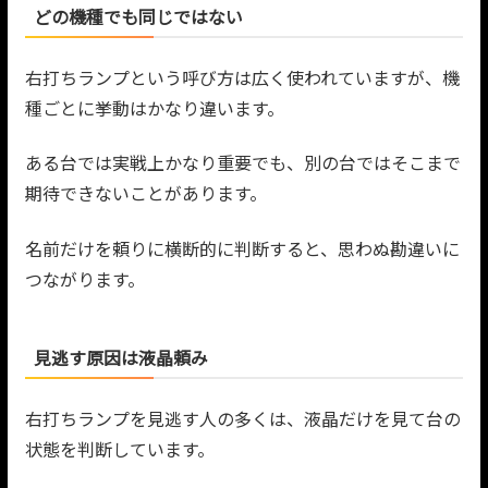
どの機種でも同じではない
右打ちランプという呼び方は広く使われていますが、機
種ごとに挙動はかなり違います。
ある台では実戦上かなり重要でも、別の台ではそこまで
期待できないことがあります。
名前だけを頼りに横断的に判断すると、思わぬ勘違いに
つながります。
見逃す原因は液晶頼み
右打ちランプを見逃す人の多くは、液晶だけを見て台の
状態を判断しています。