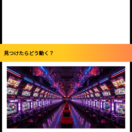
見つけたらどう動く？