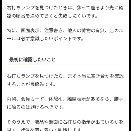
右打ちランプを見つけたときは、焦って座るより先に確
認の順番を決めておくと失敗しにくいです。
特に、画面表示、注意書き、他人の荷物の有無、店のル
ールは必ず意識したいポイントです。
最初に確認したいこと
右打ちランプを見つけたら、まず本当に空き台かを確認
することが最優先です。
荷物、会員カード、休憩札、離席表示があるなら、勝手
に触るのは避けるべきです。
そのうえで、液晶や盤面に右打ちの指示が出ているかを
見て、状況を落ち着いて判断します。