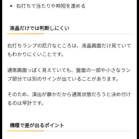
右打ちで当たりや時短を進める
液晶だけでは判断しにくい
右打ちランプの厄介なところは、液晶画面だけ見ていて
もわかりにくいことです。
通常画面っぽく見えていても、盤面の一部や小さなラン
プ部分では別のサインが出ていることがあります。
そのため、演出が静かだから通常状態だろうと決め付け
るのは早計です。
機種で差が出るポイント