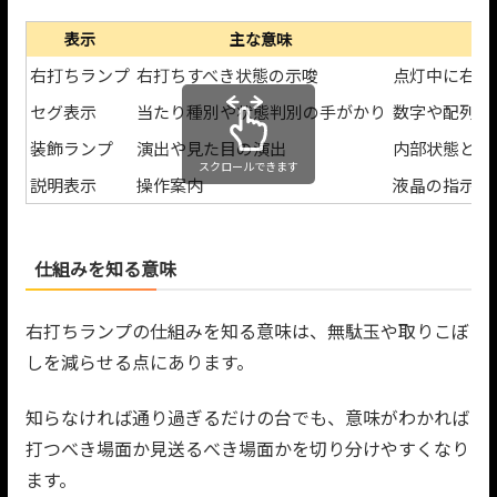
表示
主な意味
見
右打ちランプ
右打ちすべき状態の示唆
点灯中に右打
セグ表示
当たり種別や状態判別の手がかり
数字や配列の
装飾ランプ
演出や見た目の演出
内部状態と直
スクロールできます
説明表示
操作案内
液晶の指示と
仕組みを知る意味
右打ちランプの仕組みを知る意味は、無駄玉や取りこぼ
しを減らせる点にあります。
知らなければ通り過ぎるだけの台でも、意味がわかれば
打つべき場面か見送るべき場面かを切り分けやすくなり
ます。