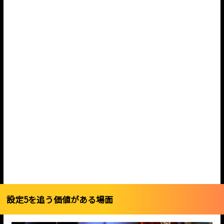
設定5を追う価値がある場面