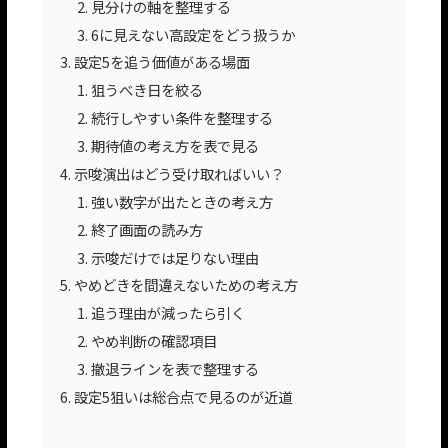
見分けの軸を整理する
6に見えない高設定をどう扱うか
設定5を追う価値がある場面
狙うべき日を絞る
続行しやすい条件を整理する
期待値の考え方を表で見る
示唆演出はどう受け取ればいい？
強い数字が出たときの考え方
終了画面の読み方
示唆だけでは足りない理由
やめどきを間違えないための考え方
追う理由が減ったら引く
やめ判断の確認項目
撤退ラインを表で整理する
設定5狙いは総合点で見るのが近道