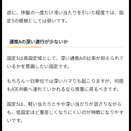
逆に、序盤の一度だけ浅い当たりを引いた程度では、設
定5の根拠としては弱いです。
通常Aの深い連行が少ないか
設定5は高設定域として、深い通常Aの比率が抑えられて
いるかを意識したい設定です。
もちろん一日単位では深いハマりも起こりますが、何度
もA天井級へ連れていかれるなら慎重に見るべきです。
設定5は、軽い当たりとやや深い当たりが混ざりながら
も、低設定ほど重苦しくなりにくいのが特徴になりやす
いです。