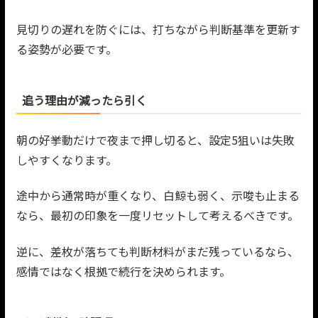
見切りの遅れを防ぐには、打ちながら判断基準を更新す
る姿勢が必要です。
追う理由が減ったら引く
朝の好挙動だけで夜まで押し切ると、設定5狙いは失敗
しやすくなります。
途中から通常時が重くなり、白鯨も弱く、示唆も止まる
なら、最初の印象を一度リセットして考えるべきです。
逆に、差枚が落ちても判断材料がまだ残っているなら、
感情ではなく根拠で続行を決められます。