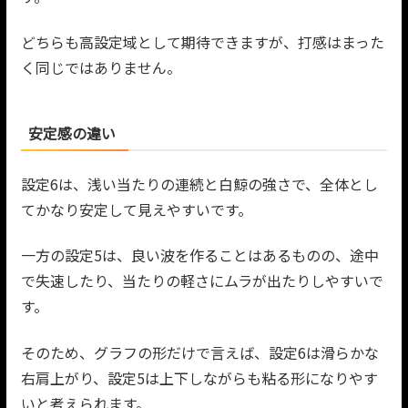
どちらも高設定域として期待できますが、打感はまった
く同じではありません。
安定感の違い
設定6は、浅い当たりの連続と白鯨の強さで、全体とし
てかなり安定して見えやすいです。
一方の設定5は、良い波を作ることはあるものの、途中
で失速したり、当たりの軽さにムラが出たりしやすいで
す。
そのため、グラフの形だけで言えば、設定6は滑らかな
右肩上がり、設定5は上下しながらも粘る形になりやす
いと考えられます。