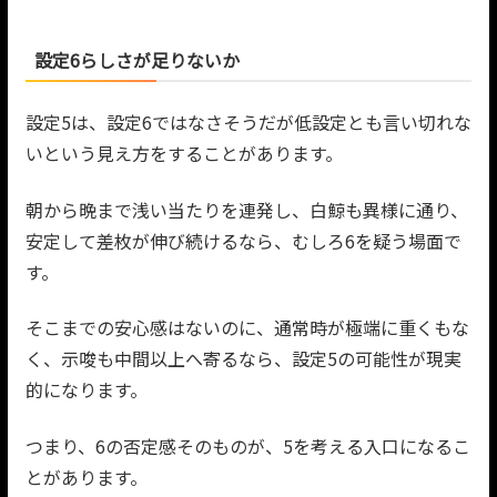
設定6らしさが足りないか
設定5は、設定6ではなさそうだが低設定とも言い切れな
いという見え方をすることがあります。
朝から晩まで浅い当たりを連発し、白鯨も異様に通り、
安定して差枚が伸び続けるなら、むしろ6を疑う場面で
す。
そこまでの安心感はないのに、通常時が極端に重くもな
く、示唆も中間以上へ寄るなら、設定5の可能性が現実
的になります。
つまり、6の否定感そのものが、5を考える入口になるこ
とがあります。