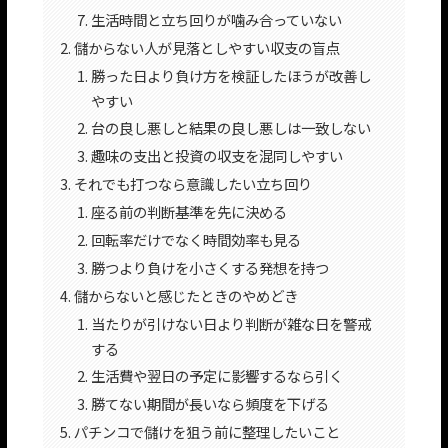
生活時間と立ち回りが噛み合っていない
儲からない人が見落としやすい収支の盲点
勝った日より負け方を検証したほうが改善し
やすい
台の良し悪しと結果の良し悪しは一致しない
趣味の支出と投資の収支を混同しやすい
それでも打つなら意識したい立ち回り
座る前の判断基準を先に決める
回転率だけでなく時間効率も見る
勝つより負けを小さくする発想を持つ
儲からないと感じたときのやめどき
当たりが引けない日より判断が雑な日を警戒
する
生活費や翌日の予定に影響するなら引く
勝てない期間が長いなら頻度を下げる
パチンコで儲けを狙う前に整理したいこと