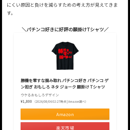
にくい原因と負けを減らすための考え方が見えてきま
す。
パチンコ好きに好評の願掛けTシャツ
勝機を零すな掴み取れ パチンコ好き パチンコ ゲ
ン担ぎ おもしろ ネタ ジョーク 願掛け Tシャツ
ウケるおもしろデザイン
¥1,800
（2026/08/06 02:27時点 | Amazon調べ）
Amazon
楽天市場