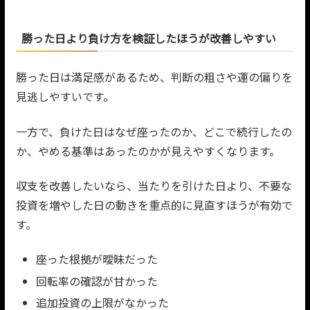
勝った日より負け方を検証したほうが改善しやすい
勝った日は満足感があるため、判断の粗さや運の偏りを
見逃しやすいです。
一方で、負けた日はなぜ座ったのか、どこで続行したの
か、やめる基準はあったのかが見えやすくなります。
収支を改善したいなら、当たりを引けた日より、不要な
投資を増やした日の動きを重点的に見直すほうが有効で
す。
座った根拠が曖昧だった
回転率の確認が甘かった
追加投資の上限がなかった