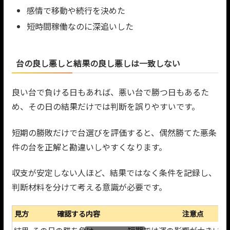
感情で移動や続行を決めた
短時間稼働なのに深追いした
台の良し悪しと結果の良し悪しは一致しない
良い台で負ける日もあれば、悪い台で勝つ日もあるた
め、その日の結果だけでは判断を誤りやすいです。
短期の勝敗だけで台選びを評価すると、偶然勝てた悪条
件の台を正解と勘違いしやすくなります。
収支が安定しない人ほど、結果ではなく条件を記録し、
判断材料を分けて考える意識が必要です。
見方
確認する内容
注意点