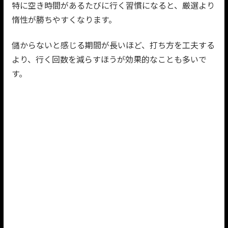
特に空き時間があるたびに行く習慣になると、厳選より
惰性が勝ちやすくなります。
儲からないと感じる期間が長いほど、打ち方を工夫する
より、行く回数を減らすほうが効果的なことも多いで
す。