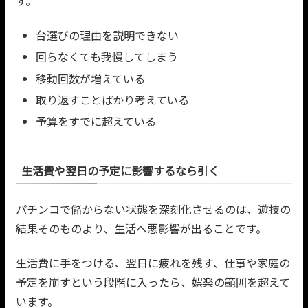
す。
台選びの理由を説明できない
回らなくても我慢してしまう
移動回数が増えている
取り返すことばかり考えている
予算をすでに超えている
生活費や翌日の予定に影響するなら引く
パチンコで儲からない状態を深刻化させるのは、遊技の
結果そのものより、生活へ悪影響が出ることです。
生活費に手をつける、翌日に疲れを残す、仕事や家庭の
予定を崩すという段階に入ったら、娯楽の範囲を超えて
います。