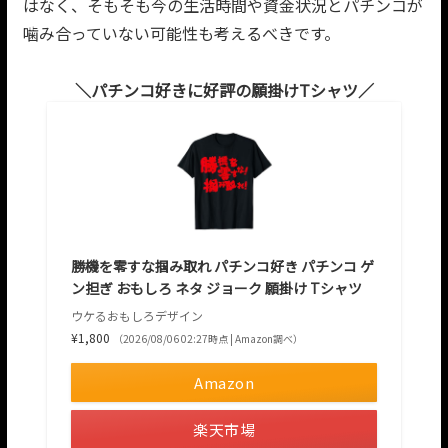
はなく、そもそも今の生活時間や資金状況とパチンコが
噛み合っていない可能性も考えるべきです。
パチンコ好きに好評の願掛けTシャツ
勝機を零すな掴み取れ パチンコ好き パチンコ ゲ
ン担ぎ おもしろ ネタ ジョーク 願掛け Tシャツ
ウケるおもしろデザイン
¥1,800
（2026/08/06 02:27時点 | Amazon調べ）
Amazon
楽天市場