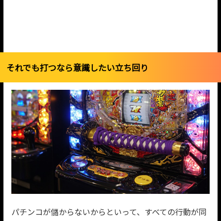
それでも打つなら意識したい立ち回り
パチンコが儲からないからといって、すべての行動が同