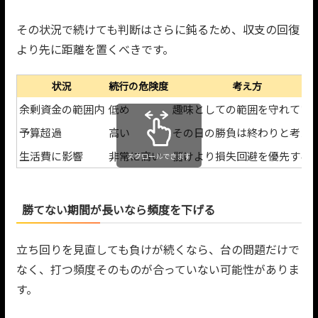
その状況で続けても判断はさらに鈍るため、収支の回復
より先に距離を置くべきです。
状況
続行の危険度
考え方
余剰資金の範囲内
低め
趣味としての範囲を守れてい
予算超過
高い
その日の勝負は終わりと考え
生活費に影響
非常に高い
儲けより損失回避を優先する
スクロールできます
勝てない期間が長いなら頻度を下げる
立ち回りを見直しても負けが続くなら、台の問題だけで
なく、打つ頻度そのものが合っていない可能性がありま
す。