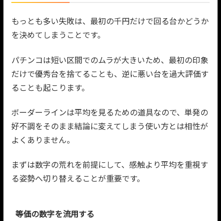
もっとも多い失敗は、最初の千円だけで回る台かどうか
を決めてしまうことです。
パチンコは短い区間でのムラが大きいため、最初の印象
だけで優秀台を捨てることも、逆に悪い台を過大評価す
ることも起こります。
ボーダーラインは平均を見るための道具なので、単発の
好不調をそのまま結論に変えてしまう使い方とは相性が
よくありません。
まずは数字の荒れを前提にして、感触より平均を重視す
る姿勢へ切り替えることが重要です。
等価の数字を流用する