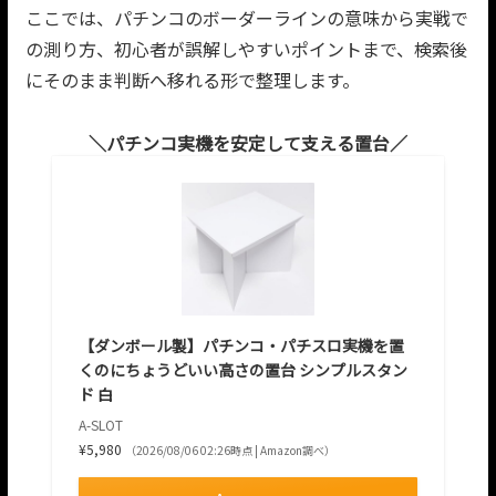
ここでは、パチンコのボーダーラインの意味から実戦で
の測り方、初心者が誤解しやすいポイントまで、検索後
にそのまま判断へ移れる形で整理します。
パチンコ実機を安定して支える置台
【ダンボール製】パチンコ・パチスロ実機を置
くのにちょうどいい高さの置台 シンプルスタン
ド 白
A-SLOT
¥5,980
（2026/08/06 02:26時点 | Amazon調べ）