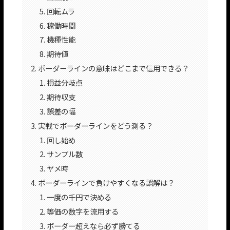
回転ムラ
稼働時間
機種性能
期待値
ボーダーラインの意味はどこまで信用できる？
損益分岐点
期待収支
誤差の幅
実戦でボーダーラインをどう測る？
回し始め
サンプル数
ヤメ時
ボーダーラインで負けやすくなる誤解は？
一度の千円で決める
等価の数字を流用する
ボーダー超えなら必ず勝てる