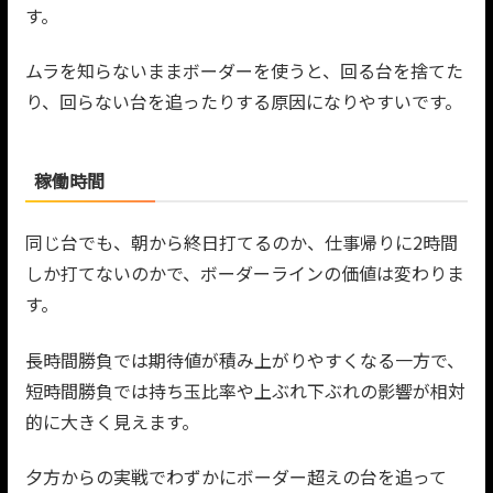
す。
ムラを知らないままボーダーを使うと、回る台を捨てた
り、回らない台を追ったりする原因になりやすいです。
稼働時間
同じ台でも、朝から終日打てるのか、仕事帰りに2時間
しか打てないのかで、ボーダーラインの価値は変わりま
す。
長時間勝負では期待値が積み上がりやすくなる一方で、
短時間勝負では持ち玉比率や上ぶれ下ぶれの影響が相対
的に大きく見えます。
夕方からの実戦でわずかにボーダー超えの台を追って