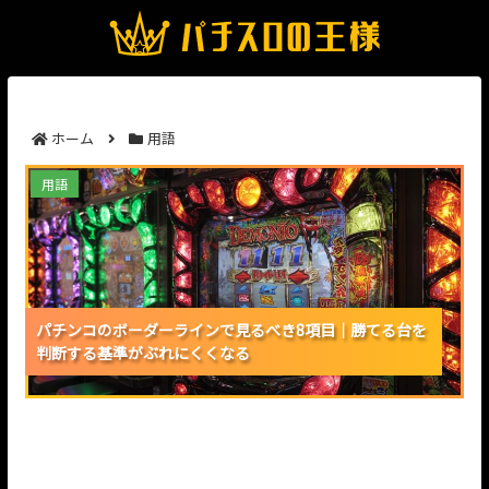
ホーム
用語
パチンコのボーダーラインで見るべき8項目｜勝てる
用語
台を判断する基準がぶれにくくなる
パチンコのボーダーラインで見るべき8項目｜勝てる台を
パチンコのボーダーラインで見るべき8項目｜勝てる台を
パチンコのボーダーラインで見るべき8項目｜勝てる台を
判断する基準がぶれにくくなる
判断する基準がぶれにくくなる
判断する基準がぶれにくくなる