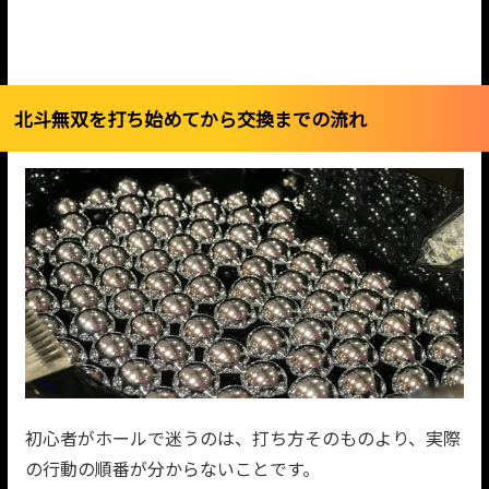
北斗無双を打ち始めてから交換までの流れ
初心者がホールで迷うのは、打ち方そのものより、実際
の行動の順番が分からないことです。