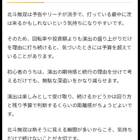
北斗無双は予告やリーチが派手で、打っている最中に次
は来るかもしれないという気持ちになりやすいです。
そのため、回転率や投資額よりも演出の盛り上がりだけ
を理由に打ち続けると、気づいたときには予算を超えて
いることがあります。
初心者のうちは、演出の期待感と続行の理由を分けて考
えるだけでも、無駄な深追いをかなり減らせます。
演出は楽しみとして受け取り、続けるかどうかは回り方
と残り予算で判断するくらいの距離感がちょうどよいで
す。
北斗無双は熱そうに見える瞬間が多いからこそ、気持ち
だけで続けないことが大切です。