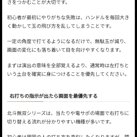
さをつかむことが大切です。
初心者が最初にやりがちな失敗は、ハンドルを毎回大き
く動かして玉の飛び方を乱してしまうことです。
一定の角度で打てるようになるだけで、無駄玉が減り、
画面の変化にも落ち着いて目を向けやすくなります。
まずは演出の意味を全部覚えるより、通常時は左打ちと
いう土台を確実に身につけることを優先してください。
右打ちの指示が出たら画面を最優先する
北斗無双シリーズは、当たりや電サポの場面で右打ちに
切り替える流れが分かりやすい機種が多いです。
初心者は周囲の人の打ち方を真似したくなりますが、隣