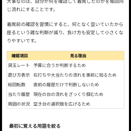
大事なのは、自分が何を確認して着席したのかを毎回同
じ流れにすることです。
着席前の確認を習慣にすると、何となく空いていたから
座るという雑な判断が減り、負け方も安定して小さくな
りやすいです。
確認項目
見る理由
貸玉レート
予算に合うか判断するため
遊び方表示
右打ちや大当たりの流れを事前に知るため
総回転数
直前の履歴だけで判断しないため
当たり履歴
現在の台の流れをざっくり掴むため
周囲の状況
空き台の選択肢を広げるため
最初に覚える用語を絞る