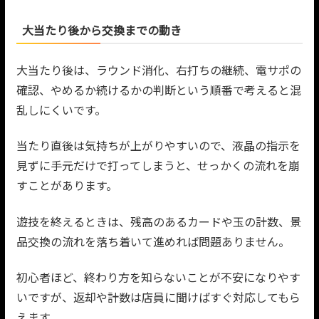
大当たり後から交換までの動き
大当たり後は、ラウンド消化、右打ちの継続、電サポの
確認、やめるか続けるかの判断という順番で考えると混
乱しにくいです。
当たり直後は気持ちが上がりやすいので、液晶の指示を
見ずに手元だけで打ってしまうと、せっかくの流れを崩
すことがあります。
遊技を終えるときは、残高のあるカードや玉の計数、景
品交換の流れを落ち着いて進めれば問題ありません。
初心者ほど、終わり方を知らないことが不安になりやす
いですが、返却や計数は店員に聞けばすぐ対応してもら
えます。