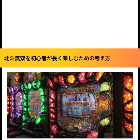
北斗無双を初心者が長く楽しむための考え方