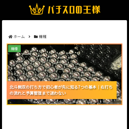
ホーム
機種
北斗無双の打ち方で初心者が先に知る7つの基本｜右
機種
打ちの流れと予算管理まで迷わない
北斗無双の打ち方で初心者が先に知る7つの基本｜右打ち
北斗無双の打ち方で初心者が先に知る7つの基本｜右打ち
北斗無双の打ち方で初心者が先に知る7つの基本｜右打ち
の流れと予算管理まで迷わない
の流れと予算管理まで迷わない
の流れと予算管理まで迷わない