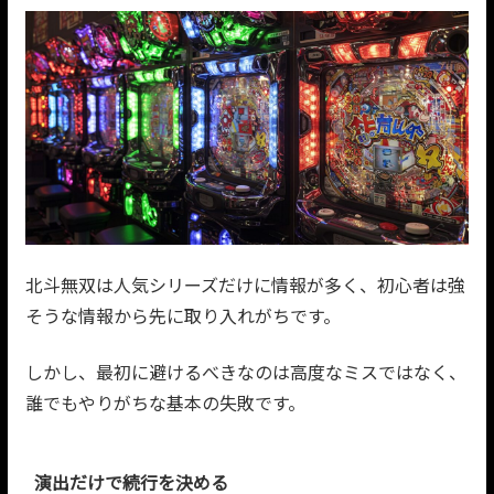
北斗無双は人気シリーズだけに情報が多く、初心者は強
そうな情報から先に取り入れがちです。
しかし、最初に避けるべきなのは高度なミスではなく、
誰でもやりがちな基本の失敗です。
演出だけで続行を決める