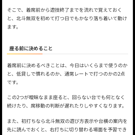
そこで、着席前から遊技終了までを流れで覚えておく
と、北斗無双を初めて打つ日でもかなり落ち着いて動け
ます。
座る前に決めること
着席前に決めるべきことは、今日はいくらまで使うのか
と、低貸しで慣れるのか、通常レートで打つのかの2点
です。
この2つが曖昧なまま座ると、回らない台でも何となく
続けたり、席移動の判断が遅れたりしやすくなります。
また、初打ちなら北斗無双の遊び方表示や台横の案内を
先に読んでおくと、右打ちに切り替わる場面を予習でき