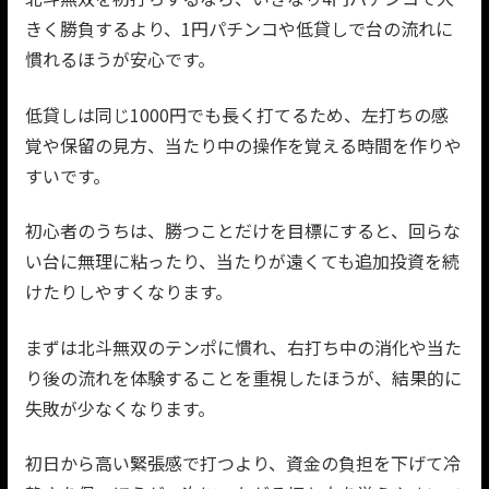
きく勝負するより、1円パチンコや低貸しで台の流れに
慣れるほうが安心です。
低貸しは同じ1000円でも長く打てるため、左打ちの感
覚や保留の見方、当たり中の操作を覚える時間を作りや
すいです。
初心者のうちは、勝つことだけを目標にすると、回らな
い台に無理に粘ったり、当たりが遠くても追加投資を続
けたりしやすくなります。
まずは北斗無双のテンポに慣れ、右打ち中の消化や当た
り後の流れを体験することを重視したほうが、結果的に
失敗が少なくなります。
初日から高い緊張感で打つより、資金の負担を下げて冷