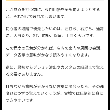
北斗無双を打つ前に、専門用語を全部覚えようとする
と、それだけで疲れてしまいます。
初心者の段階で優先したいのは、左打ち、右打ち、通常
時、大当たり、ST、時短、保留、上皿くらいです。
この程度の言葉が分かれば、店内の案内や周囲の会話、
データ表示の意味がかなり読みやすくなります。
逆に、最初からプレミア演出やカスタムの細部まで覚え
る必要はありません。
打ちながら意味が分からない言葉に出会ったら、その都
度ひとつずつ覚えていくほうが、実戦では圧倒的に身に
つきやすいです。