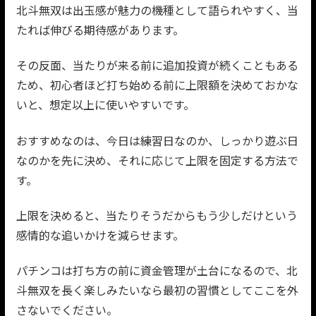
北斗無双は出玉感が魅力の機種として語られやすく、当
たれば伸びる期待感があります。
その反面、当たりが来る前に追加投資が続くこともある
ため、初心者ほど打ち始める前に上限額を決めておかな
いと、想定以上に使いやすいです。
おすすめなのは、今日は練習日なのか、しっかり遊ぶ日
なのかを先に決め、それに応じて上限を固定する方法で
す。
上限を決めると、当たりそうだからもう少しだけという
感情的な追いかけを減らせます。
パチンコは打ち方の前に資金管理が土台になるので、北
斗無双を長く楽しみたいなら最初の習慣としてここを外
さないでください。