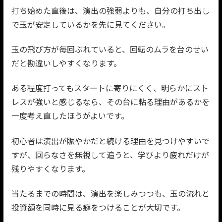
打ち始めた直後は、演出の強弱よりも、自分の打ち出し
で玉が安定しているかを先に見てください。
玉の飛び方が毎回ぶれていると、回転のムラを台のせい
だと勘違いしやすくなります。
ある程度打ってもスタートに寄りにくく、明らかにスト
レスが強いと感じるなら、その台に粘る理由があるかを
一度考え直したほうがよいです。
初心者は演出が賑やかだと続ける理由を見つけやすいで
すが、回らなさを無視して追うと、学びより疲れだけが
残りやすくなります。
当たるまでの時間は、演出を楽しみつつも、玉の流れと
投資額を同時に見る癖をつけることが大切です。