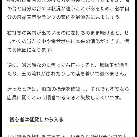
の台と自分の台では状況が違うことがあるため、必ず自
分の液晶表示やランプの案内を最優先に見ましょう。
右打ちの案内が出ているのに左打ちのまま続けると、せ
っかくの当たり中や電サポ中に本来の消化ができず、慌
てる原因になります。
逆に、通常時なのに焦って右打ちすると、無駄玉が増え
たり、玉の流れが崩れたりして落ち着いて遊べません。
迷ったときは、画面の指示を確認し、それでも不安なら
店員に聞くという順番で考えると失敗しにくいです。
初心者は低貸しから入る
北斗無双を初打ちするなら、いきなり4円パチンコで大