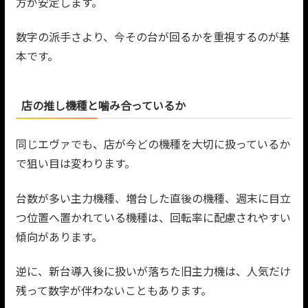
方が安定します。
数字の派手さより、今その台が回るかを重視するのが基
本です。
店の推し機種と噛み合っているか
同じエヴァでも、店が今どの機種を大切に扱っているか
で狙い目は変わります。
台数が多い主力機種、増台した直後の機種、週末に目立
つ位置へ置かれている機種は、回転率に配慮されやすい
傾向があります。
逆に、新台導入後に扱いが落ちた旧主力機は、人気だけ
残って数字が伴わないこともあります。