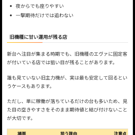
夜からでも座りやすい
一撃期待だけでは追わない
旧機種に甘い運用が残る店
新台へ注目が集まる時期でも、旧機種のエヴァに固定客
が付いている店では狙い目が残ることがあります。
誰も見ていない旧主力機が、実は最も安定して回るとい
うケースもあります。
ただし、単に稼働が落ちているだけの台も多いため、見
た目の空きやすさをそのまま期待値と結び付けないこと
が大切です。
場面
狙う理由
注意点