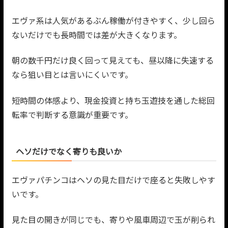
エヴァ系は人気があるぶん稼働が付きやすく、少し回ら
ないだけでも長時間では差が大きくなります。
朝の数千円だけ良く回って見えても、昼以降に失速する
なら狙い目とは言いにくいです。
短時間の体感より、現金投資と持ち玉遊技を通した総回
転率で判断する意識が重要です。
ヘソだけでなく寄りも良いか
エヴァパチンコはヘソの見た目だけで座ると失敗しやす
いです。
見た目の開きが同じでも、寄りや風車周辺で玉が削られ