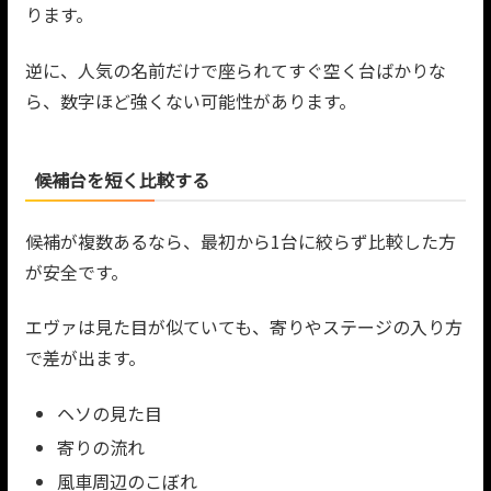
ります。
逆に、人気の名前だけで座られてすぐ空く台ばかりな
ら、数字ほど強くない可能性があります。
候補台を短く比較する
候補が複数あるなら、最初から1台に絞らず比較した方
が安全です。
エヴァは見た目が似ていても、寄りやステージの入り方
で差が出ます。
ヘソの見た目
寄りの流れ
風車周辺のこぼれ