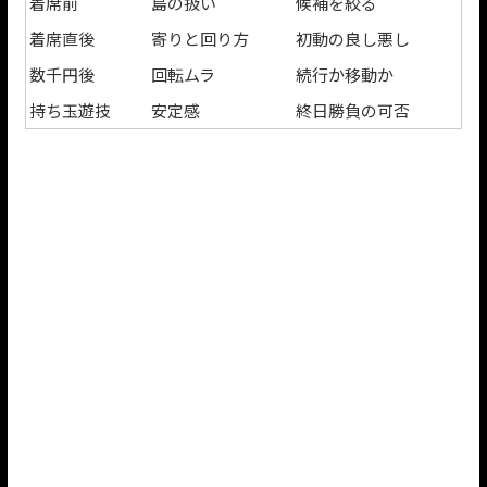
着席前
島の扱い
候補を絞る
着席直後
寄りと回り方
初動の良し悪し
数千円後
回転ムラ
続行か移動か
持ち玉遊技
安定感
終日勝負の可否