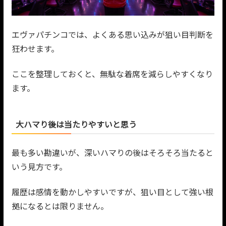
エヴァパチンコでは、よくある思い込みが狙い目判断を
狂わせます。
ここを整理しておくと、無駄な着席を減らしやすくなり
ます。
大ハマり後は当たりやすいと思う
最も多い勘違いが、深いハマりの後はそろそろ当たると
いう見方です。
履歴は感情を動かしやすいですが、狙い目として強い根
拠になるとは限りません。