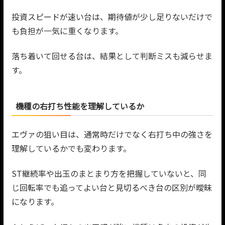
投資スピードが速い台は、期待値が少し足りないだけで
も負担が一気に重くなります。
落ち着いて回せる台は、結果として判断ミスも減らせま
す。
機種の右打ち性能を理解しているか
エヴァの狙い目は、通常時だけでなく右打ち中の強さを
理解しているかでも変わります。
ST継続率や出玉のまとまり方を把握していないと、同
じ回転率でも追ってよい台と見切るべき台の区別が曖昧
になります。