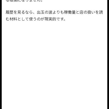
履歴を見るなら、出玉の波よりも稼働量と店の扱いを読
む材料として使うのが現実的です。