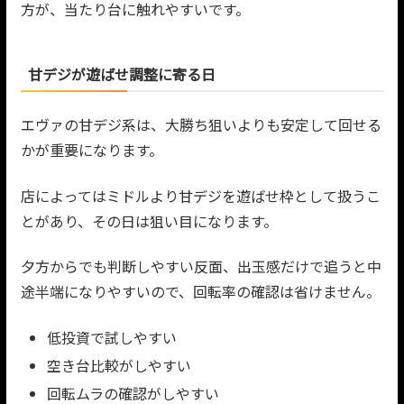
方が、当たり台に触れやすいです。
甘デジが遊ばせ調整に寄る日
エヴァの甘デジ系は、大勝ち狙いよりも安定して回せる
かが重要になります。
店によってはミドルより甘デジを遊ばせ枠として扱うこ
とがあり、その日は狙い目になります。
夕方からでも判断しやすい反面、出玉感だけで追うと中
途半端になりやすいので、回転率の確認は省けません。
低投資で試しやすい
空き台比較がしやすい
回転ムラの確認がしやすい