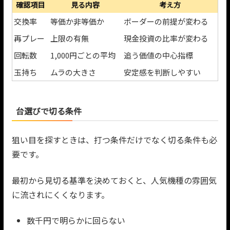
確認項目
見る内容
考え方
交換率
等価か非等価か
ボーダーの前提が変わる
再プレー
上限の有無
現金投資の比率が変わる
回転数
1,000円ごとの平均
追う価値の中心指標
玉持ち
ムラの大きさ
安定感を判断しやすい
台選びで切る条件
狙い目を探すときは、打つ条件だけでなく切る条件も必
要です。
最初から見切る基準を決めておくと、人気機種の雰囲気
に流されにくくなります。
数千円で明らかに回らない