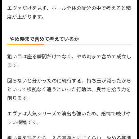
エヴァだけを見ず、ホール全体の配分の中で考えると精
度が上がります。
やめ時まで含めて考えているか
狙い目は座る瞬間だけでなく、やめ時まで含めて成立し
ます。
回らないと分かったのに続行する、持ち玉が減ったから
といって根拠なく追うといった行動は、良台を拾う力を
削ります。
エヴァは人気シリーズで演出も強いため、感情で続けや
すい機種です。
狙い目を語るなら、入る基準と同じくらい、やめる基準