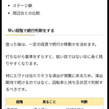
ステージ癖
周辺台との比較
早い段階で続行判断をする
座った後は、一定の投資で続行か移動かを決めます。
打ちながら基準をずらすと、狙い目ではない台に長く残
りやすくなります。
特にエヴァは当たりそうな演出が頻繁に来るため、演出
期待で続けるのではなく、回転率と持ち玉状況で判断す
るべきです。
段階
見ること
判断