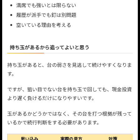
満席でも強いとは限らない
履歴が派手でも釘は別問題
空いている理由を考える
持ち玉があるから追ってよいと思う
持ち玉があると、台の弱さを見逃して続けやすくなりま
す。
ですが、狙い目でない台を持ち玉で回しても、現金投資
より遅く負けるだけになりやすいです。
玉があるかどうかではなく、その台を打つ根拠が残って
いるかで続行判断をする必要があります。
思い込み
実際の見方
対策