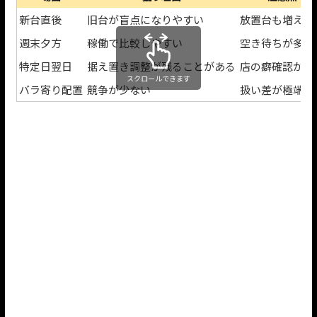
新台直後
旧台が盲点になりやすい
放置台も増える
週末夕方
稼働で比較しやすい
空き待ちが多い
特定日翌日
据え置き調整が残ることがある
店の癖確認が必
スクロールできます
バラ寄り配置
競争が少ない
扱い差が極端