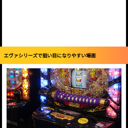
エヴァシリーズで狙い目になりやすい場面