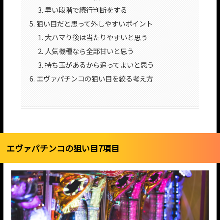
早い段階で続行判断をする
狙い目だと思って外しやすいポイント
大ハマり後は当たりやすいと思う
人気機種なら全部甘いと思う
持ち玉があるから追ってよいと思う
エヴァパチンコの狙い目を絞る考え方
エヴァパチンコの狙い目7項目