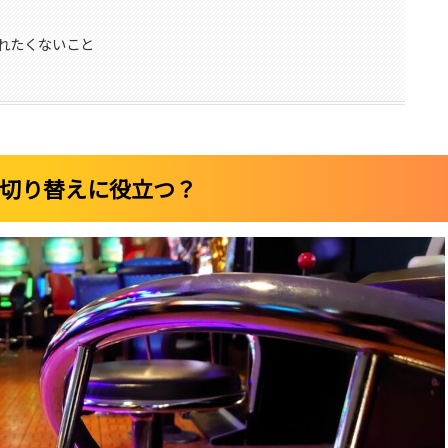
れたくないこと
切り替えに役立つ？