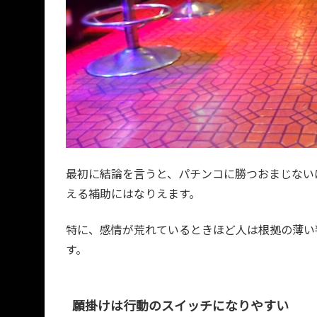
最初に結論を言うと、パチンコに勝つおまじない
える補助にはなりえます。
特に、感情が荒れているときほど人は根拠の薄い
す。
願掛けは行動のスイッチになりやすい