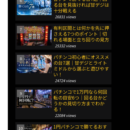
る台を見抜ければ甘デジは
十分戦える
26831 views
有利区間とは何かを先に押
さえる7つのポイント｜切
れる場面と立ち回りの見方
25332 views
パチンコ初心者にオススメ
の台7選｜甘デジとライト
ミドルから選ぶと遊びやす
い！
24724 views
パチンコで1万円なら何回
転の目安6つ｜回る台かど
うかの見切り方までわか
る！
22084 views
1円パチンコで勝てるおす