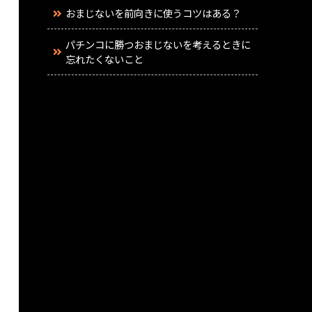
おまじないを前向きに使うコツはある？
パチンコに勝つおまじないを考えるときに
忘れたくないこと