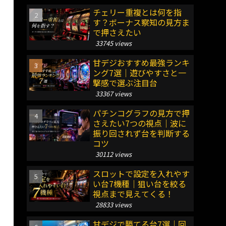
チェリー重複とは何を指
す？ボーナス察知の見方ま
で押さえたい
33745 views
甘デジおすすめ最強ランキ
ング7選｜遊びやすさと一
撃感で選ぶ注目台
33367 views
パチンコグラフの見方で押
さえたい7つの視点｜波に
振り回されず台を判断する
コツ
30112 views
スロットで設定を入れやす
い台7機種｜狙い台を絞る
視点まで見えてくる！
28833 views
甘デジで勝てる台7選｜回