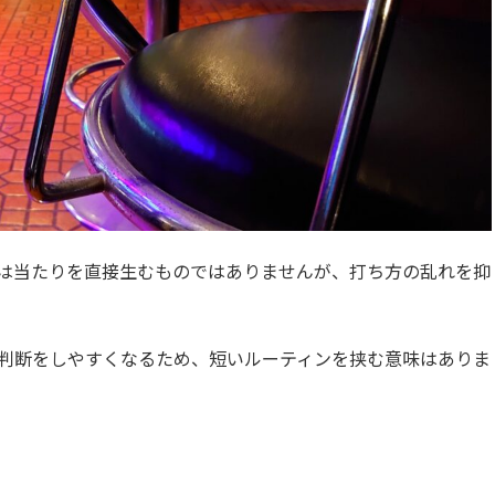
は当たりを直接生むものではありませんが、打ち方の乱れを抑
判断をしやすくなるため、短いルーティンを挟む意味はありま